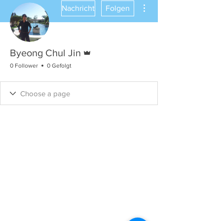
Weitere Optionen
Nachricht
Folgen
Administrator
Byeong Chul Jin
0 Follower
0 Gefolgt