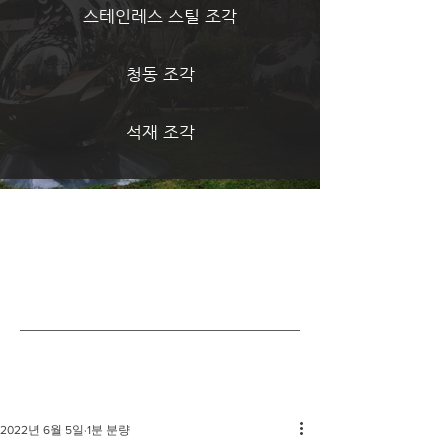
스테인레스 스틸 조각
청동 조각
석재 조각
​제작 포트폴리오
2022년 6월 5일
1분 분량