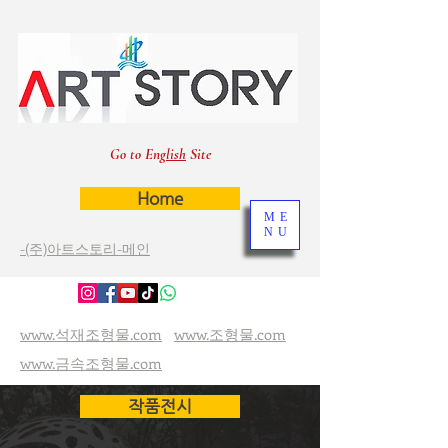
Go to Eng
lish
Site
Home
ME
NU
-(주)아트스토리-메인
www.석재조형물.com
www.조형물.com
www.금속조형물.com
작품전시