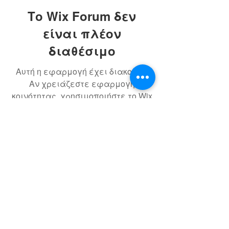
Το Wix Forum δεν
είναι πλέον
διαθέσιμο
Αυτή η εφαρμογή έχει διακοπεί.
Αν χρειάζεστε εφαρμογή
κοινότητας, χρησιμοποιήστε το Wix
Groups.
ΣΠΙΤΙ
Διεύθυνση.
326-1, Shangpushe,
Shuangling Village, Guankou
Town, Jimei District, Xiamen,
Fujian, Κίνα
ΗΛΕΚΤΡΟΝΙΚΗ ΔΙΕΥΘΥΝΣΗ.
jsmart5004@gmail.com
｜
art5004@163.com