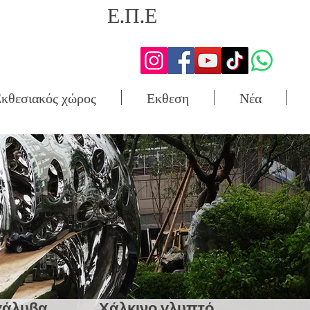
Ε.Π.Ε
κθεσιακός χώρος
Εκθεση
Νέα
χάλυβα
Χάλκινο γλυπτό