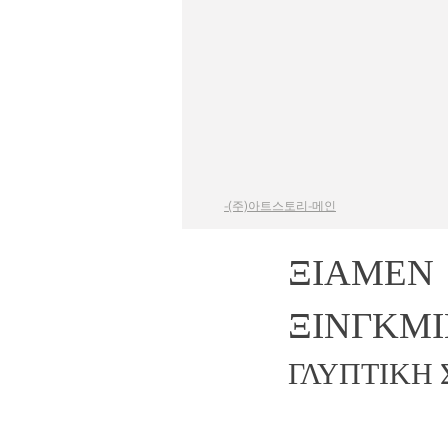
-(주)아트스토리-메인
ΞΙΑΜΕΝ
ΞΙΝΓΚΜΙ
ΓΛΥΠΤΙΚΗ Σ