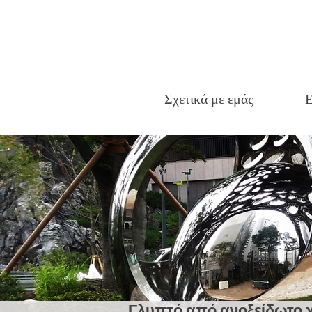
Σχετικά με εμάς
Ε
Γλυπτό από ανοξείδωτο 