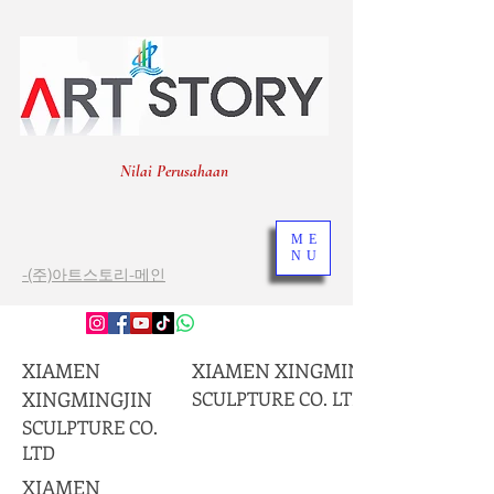
Nilai Perusahaan
ME
NU
-(주)아트스토리-메인
XIAMEN
XIAMEN XINGMINGJIN
XINGMINGJIN
SCULPTURE CO. LTD
SCULPTURE CO.
LTD
XIAMEN