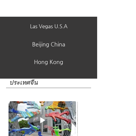
Xiamen China
Las Vegas U.S.A
Beijing China
Hong Kong
ประเทศจีน