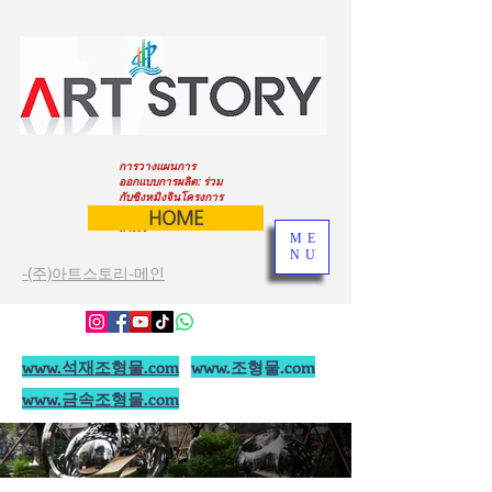
การวางแผนการ
ออกแบบการผลิต: ร่วม
กับซิงหมิงจินโครงการ
ของคุณจะประสบความ
HOME
สำเร็จ
ME
NU
-(주)아트스토리-메인
www.석재조형물.com
www.조형물.com
www.금속조형물.com