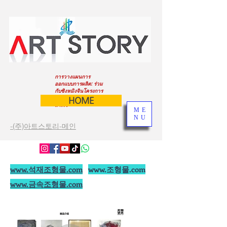
การวางแผนการ
ออกแบบการผลิต: ร่วม
กับซิงหมิงจินโครงการ
ของคุณจะประสบความ
HOME
สำเร็จ
ME
NU
-(주)아트스토리-메인
www.석재조형물.com
www.조형물.com
www.금속조형물.com