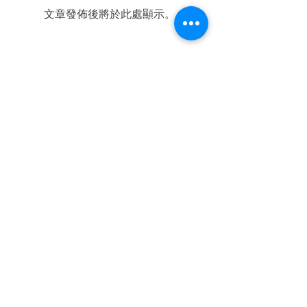
文章發佈後將於此處顯示。
HOME
Address. 70-2, Yulsaeng-ri, Daegot-myeon,
Gimpo-si, Gyeonggi-do, Republic of Korea
경기도 김포시 대곶면 율생리 70-2
E-Mail.
art5004@naver.com
｜
jsmart5004@gmail.com
Tel.
+82
31 881 3060
｜
Tel.
+82
10 7151 3060
登入