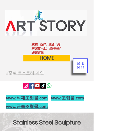
規劃，設計，生產：與
興明進一起，您的項目
必將成功。
HOME
ME
NU
-(주)아트스토리-메인
www.석재조형물.com
www.조형물.com
www.금속조형물.com
Stainless Steel Sculpture