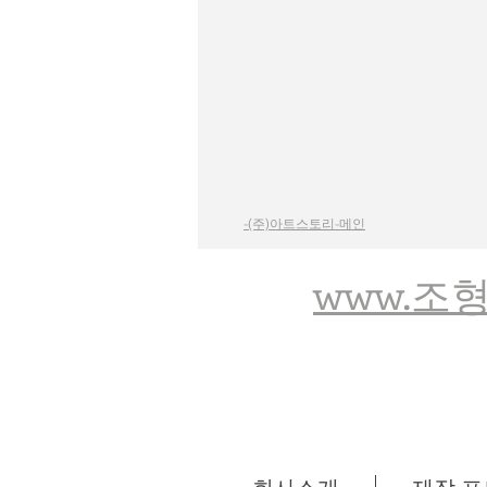
-(주)아트스토리-메인
www.조형
회사소개
제작 