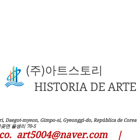
(주)아트스토리
HISTORIA DE ARTE
 Daegot-myeon, Gimpo-si, Gyeonggi-do, República de Corea
생리 70-5
ico.
art5004@naver.com
｜