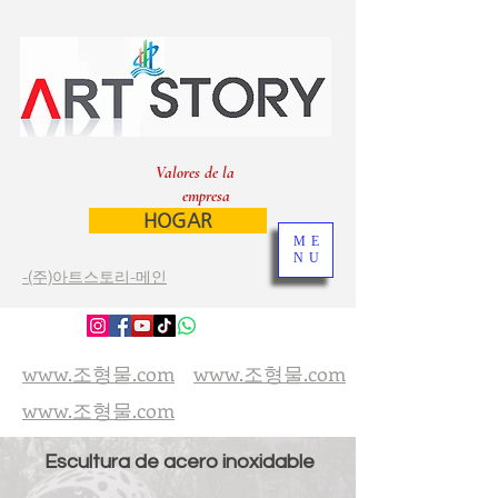
Valores de la
empresa
HOGAR
ME
NU
-(주)아트스토리-메인
www.조형물.com
www.조형물.com
www.조형물.com
Escultura de acero inoxidable